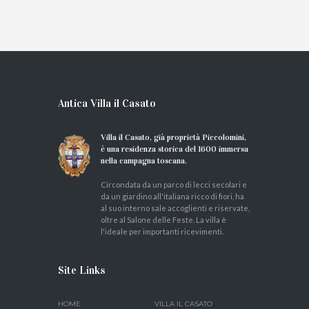
Antica Villa il Casato
Villa il Casato, già proprietà Piccolomini,
è una residenza storica del 1600 immersa
nella campagna toscana.
Circondata da un parco di lecci secolari e
da un giardino all'italiana ricco di fiori, ha
al suo interno sale accoglienti e riservate,
oltre al Salone delle Feste. La villa è
l'ideale per importanti ricevimenti.
Site Links
HOME
VILLA IL CASATO