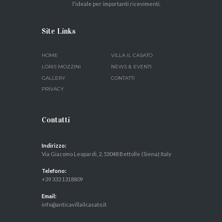
l'ideale per importanti ricevimenti.
Site Links
HOME
VILLA IL CASATO
LORIS MOZZINI
NEWS & EVENTI
GALLERY
CONTATTI
PRIVACY
Contatti
Indirizzo:
Via Giacomo Leopardi, 2, 53048 Bettolle (Siena) Italy
Telefono:
+39 333 1318809
Email:
info@anticavillailcasato.it