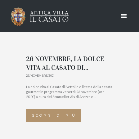
BLOG
HOME
BLOG
26 NOVEMBRE, LA DOLCE
VITA AL CASATO DI...
26/NOVEMBRE/2021
La dolce vita al Casato di Bettolle è il tema della serata
gourmet in programma venerdì 26 novembre (ore
20.00) a cura dei Sommelier Ais di Arezzo e ...
SCOPRI DI PIÙ