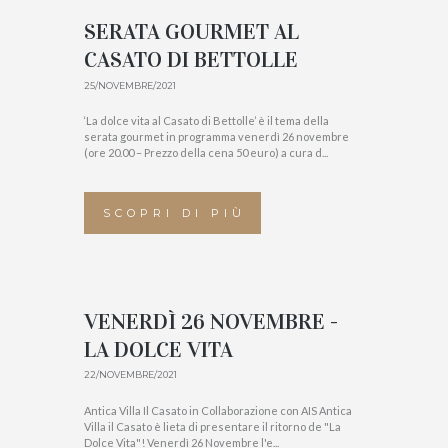
SERATA GOURMET AL
CASATO DI BETTOLLE
25/NOVEMBRE/2021
‘La dolce vita al Casato di Bettolle’ è il tema della
serata gourmet in programma venerdì 26 novembre
(ore 20.00 – Prezzo della cena 50 euro) a cura d...
SCOPRI DI PIÙ
VENERDÌ 26 NOVEMBRE -
LA DOLCE VITA
22/NOVEMBRE/2021
Antica Villa Il Casato in Collaborazione con AIS Antica
Villa il Casato è lieta di presentare il ritorno de "La
Dolce Vita"! Venerdì 26 Novembre l'e...