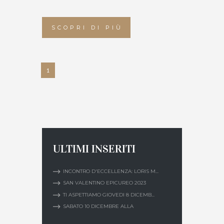
SCOPRI DI PIÙ
1
ULTIMI INSERITI
INCONTRO D'ECCELLENZA: LORIS M...
SAN VALENTINO EPICUREO 2023
TI ASPETTIAMO GIOVEDI 8 DICEMB...
SABATO 10 DICEMBRE ALLA