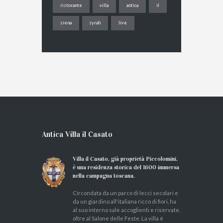
ristorante
villa
antica
il
siena
syrah
live
Antica Villa il Casato
Villa il Casato, già proprietà Piccolomini,
è una residenza storica del 1600 immersa
nella campagna toscana.
Circondata da un parco di lecci secolari e
da un giardino all'italiana ricco di fiori, ha
al suo interno sale accoglienti e riservate,
oltre al Salone delle Feste. La villa è