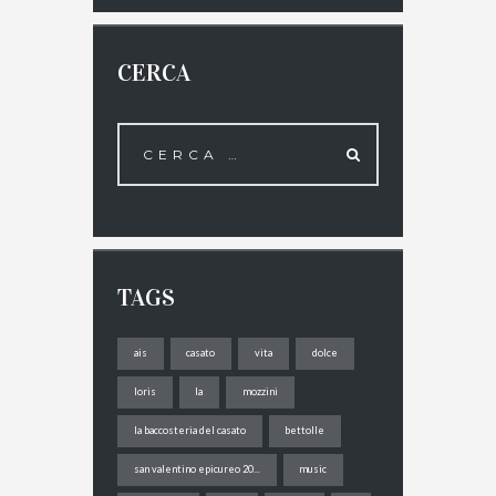
CERCA
TAGS
ais
casato
vita
dolce
loris
la
mozzini
la baccosteria del casato
bettolle
san valentino epicureo 20...
music