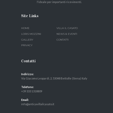
l'ideale per importanti ricevimenti.
Site Links
HOME
VILLA IL CASATO
LORIS MOZZINI
NEWS & EVENTI
GALLERY
CONTATTI
PRIVACY
Contatti
Indirizzo:
Via Giacomo Leopardi, 2, 53048 Bettolle (Siena) Italy
Telefono:
+39 333 1318809
Email:
info@anticavillailcasato.it