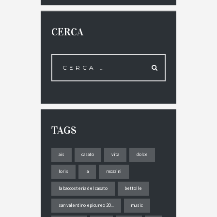
CERCA
TAGS
ais
casato
vita
dolce
loris
la
mozzini
la baccosteria del casato
bettolle
san valentino epicureo 20...
music