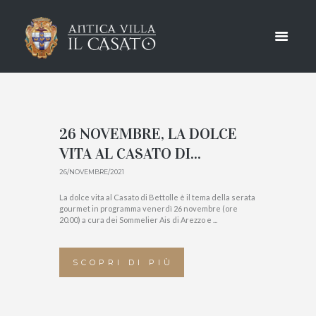
BLOG
HOME
BLOG
26 NOVEMBRE, LA DOLCE
VITA AL CASATO DI...
26/NOVEMBRE/2021
La dolce vita al Casato di Bettolle è il tema della serata
gourmet in programma venerdì 26 novembre (ore
20.00) a cura dei Sommelier Ais di Arezzo e ...
SCOPRI DI PIÙ