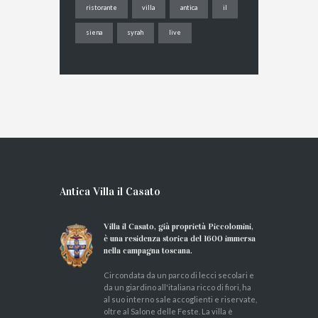
ristorante
villa
antica
il
siena
syrah
live
Antica Villa il Casato
Villa il Casato, già proprietà Piccolomini,
è una residenza storica del 1600 immersa
nella campagna toscana.
Circondata da un parco di lecci secolari e
da un giardino all'italiana ricco di fiori, ha
al suo interno sale accoglienti e riservate,
oltre al Salone delle Feste. La villa è