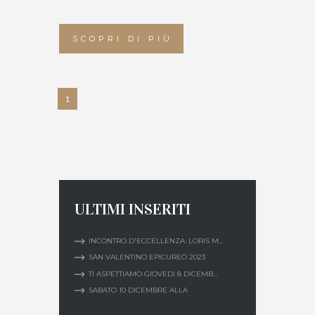
SCOPRI DI PIÙ
1
ULTIMI INSERITI
INCONTRO D'ECCELLENZA: LORIS M...
SAN VALENTINO EPICUREO 2023
TI ASPETTIAMO GIOVEDI 8 DICEMB...
SABATO 10 DICEMBRE ALLA